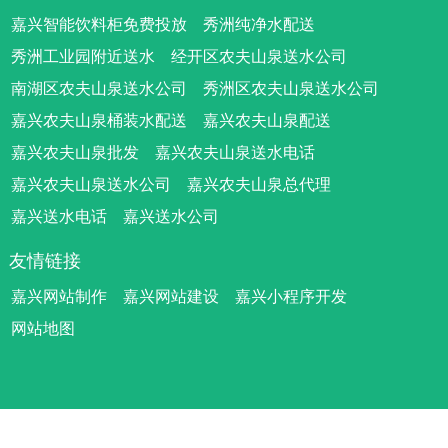
嘉兴智能饮料柜免费投放
秀洲纯净水配送
秀洲工业园附近送水
经开区农夫山泉送水公司
南湖区农夫山泉送水公司
秀洲区农夫山泉送水公司
嘉兴农夫山泉桶装水配送
嘉兴农夫山泉配送
嘉兴农夫山泉批发
嘉兴农夫山泉送水电话
嘉兴农夫山泉送水公司
嘉兴农夫山泉总代理
嘉兴送水电话
嘉兴送水公司
友情链接
嘉兴网站制作
嘉兴网站建设
嘉兴小程序开发
网站地图