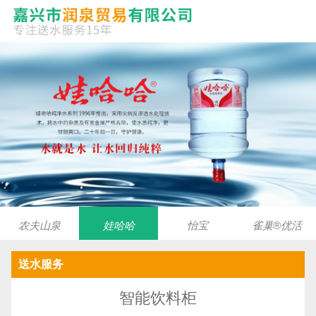
精彩活动载入中
农夫山泉
娃哈哈
怡宝
雀巢®优活
送水服务
智能饮料柜